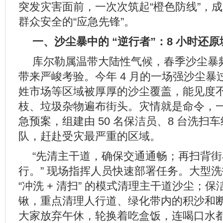
突发灾害面前，一次次筑起“橙色防线”，
群众安全的“应急先锋”。
一、沙尘暴中的 “逆行者”：8 小时还
库尔勒属温带大陆性气候，春季沙尘暴
带来严峻考验。今年 4 月的一场强沙尘
姓市场等区域被厚厚的沙尘覆盖，能见度不足
枝、垃圾杂物遍布街头。灾情就是命令，
急预案，组建由 50 名保洁员、8 台洗扫
队，赶赴受灾最严重的区域。
“先清主干道，确保交通通畅；再扫背
行。” 现场指挥人员快速部署任务。大型
“冲洗 + 清扫” 的模式清理主干道沙尘；
锹，重点清理人行道、绿化带内的积沙和
大家放弃午休，轮换着吃盒饭，连喝口水都