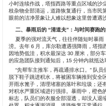
小时连续作战，塔指西路等重点区域的沙
枝杂物全部清运，道路恢复通行，当市民
眼前的洁净景象让人难以想象这里曾遭遇
二、暴雨后的 “清道夫”：与时间赛跑
夏季的强对流天气，往往伴随短时暴雨
涝。去年 6 月，库尔勒遭遇强降雨，塔
因地势低洼，积水最深达 30 厘米，部分
的应急团队接到通知后，15 分钟内就抵达
“先帮车主推车，再疏通排水口。” 队
脱下鞋子跳进积水，将被困车辆推到安全
开雨水篦子，清理堵塞的落叶和垃圾；还
对积水严重区域进行强排。暴雨中，橙色
标志，队员们的衣服全部湿透，却没人退缩
处置，积水逐渐消退，道路恢复正常通行。